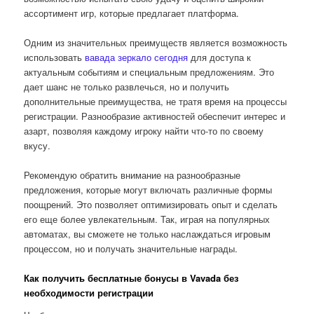
ассортимент игр, которые предлагает платформа.
Одним из значительных преимуществ является возможность
использовать
вавада зеркало сегодня
для доступа к
актуальным событиям и специальным предложениям. Это
дает шанс не только развлечься, но и получить
дополнительные преимущества, не тратя время на процессы
регистрации. Разнообразие активностей обеспечит интерес и
азарт, позволяя каждому игроку найти что-то по своему
вкусу.
Рекомендую обратить внимание на разнообразные
предложения, которые могут включать различные формы
поощрений. Это позволяет оптимизировать опыт и сделать
его еще более увлекательным. Так, играя на популярных
автоматах, вы сможете не только наслаждаться игровым
процессом, но и получать значительные награды.
Как получить бесплатные бонусы в Vavada без
необходимости регистрации