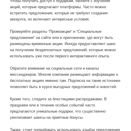
Чтобы получить доступ к подаркам, начните с изучения
акций, которые предлагают платформы. Часто можно
встретить предложения, которые не требуют создания
аккаунта, но включают интересные условия.
Проверяйте разделы “Промоакции” и “Специальные
предложения” на сайте или в приложении, где могут быть
размещены временные акции. Иногда предоставляют шанс
на получение бездепозитных предложений, которые можно
использовать уже после первого интерактивного опыта.
Обратите внимание на социальные сети и каналы
мессенджеров. Многие компании размещают информацию о
бесплатных акциях именно там. Подписка на такие источники
позволяет быть в курсе выгодных предложений и новостей.
Кроме того, следите за блестящими распродажами. В
праздники или в течение особых событий часто
предлагаются уникальные подарки, что существенно
увеличивает шансы на приятные бонусы.
Также, стоит попробовать использовать кэшбэк предложения