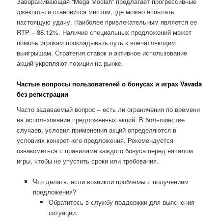
Завораживающая “Mega Moolah” предлагает прогрессивные
джекпоты и становится местом, где можно испытать
настоящую удачу. Наиболее привлекательным является ее
RTP – 88.12%. Наличие специальных предложений может
помочь игрокам прокладывать путь к впечатляющим
выигрышам. Стратегия ставок и активное использование
акций укрепляют позиции на рынке.
Частые вопросы пользователей о бонусах и играх Vavada
без регистрации
Часто задаваемый вопрос – есть ли ограничения по времени
на использование предложенных акций. В большинстве
случаев, условия применения акций определяются в
условиях конкретного предложения. Рекомендуется
ознакомиться с правилами каждого бонуса перед началом
игры, чтобы не упустить сроки или требования.
Что делать, если возникли проблемы с получением
предложения?
Обратитесь в службу поддержки для выяснения
ситуации.