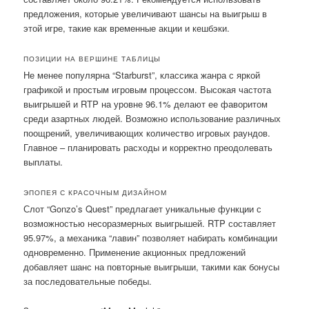
предложения, которые увеличивают шансы на выигрыш в
этой игре, такие как временные акции и кешбэки.
ПОЗИЦИИ НА ВЕРШИНЕ ТАБЛИЦЫ
Не менее популярна “Starburst”, классика жанра с яркой
графикой и простым игровым процессом. Высокая частота
выигрышей и RTP на уровне 96.1% делают ее фаворитом
среди азартных людей. Возможно использование различных
поощрений, увеличивающих количество игровых раундов.
Главное – планировать расходы и корректно преодолевать
выплаты.
ЭПОПЕЯ С КРАСОЧНЫМ ДИЗАЙНОМ
Слот “Gonzo’s Quest” предлагает уникальные функции с
возможностью несоразмерных выигрышей. RTP составляет
95.97%, а механика “лавин” позволяет набирать комбинации
одновременно. Применение акционных предложений
добавляет шанс на повторные выигрыши, такими как бонусы
за последовательные победы.