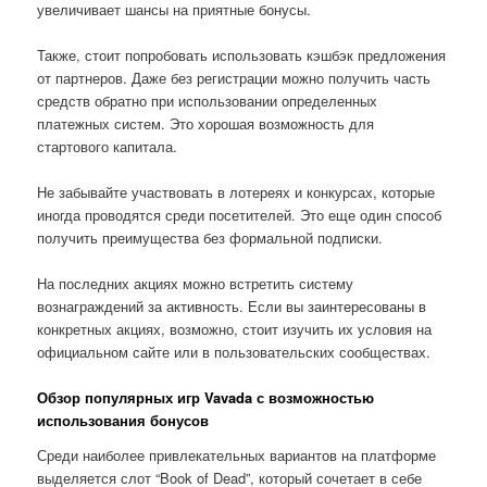
увеличивает шансы на приятные бонусы.
Также, стоит попробовать использовать кэшбэк предложения
от партнеров. Даже без регистрации можно получить часть
средств обратно при использовании определенных
платежных систем. Это хорошая возможность для
стартового капитала.
Не забывайте участвовать в лотереях и конкурсах, которые
иногда проводятся среди посетителей. Это еще один способ
получить преимущества без формальной подписки.
На последних акциях можно встретить систему
вознаграждений за активность. Если вы заинтересованы в
конкретных акциях, возможно, стоит изучить их условия на
официальном сайте или в пользовательских сообществах.
Обзор популярных игр Vavada с возможностью
использования бонусов
Среди наиболее привлекательных вариантов на платформе
выделяется слот “Book of Dead”, который сочетает в себе