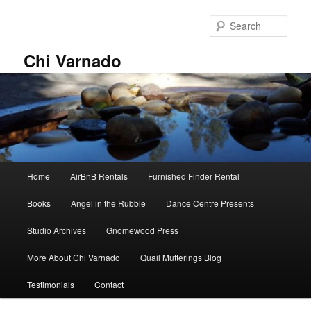
Skip
to
Sear
primary
content
Chi Varnado
Main
Home
AirBnB Rentals
Furnished Finder Rental
menu
Books
Angel in the Rubble
Dance Centre Presents
Studio Archives
Gnomewood Press
More About Chi Varnado
Quail Mutterings Blog
Testimonials
Contact